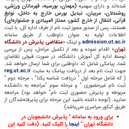
شده‌اند و دارای سهمیه
(مهمان، بورسیه، قهرمانان ورزشی،
روشندلان، مربیان، تبدیل بورس خارج به داخل، نوابغ
قرآنی، انتقال از خارج کشور، ممتاز المپیادی و جشنواره‌ای)
هستند، پس از صدور مجوز ثبت نام از طرف اداره کل، با ثبت
اطلاعات اولیه به عنوان داوطلب از طریق سامانه
admission.ut.ac.ir
و لینک «
متقاضی پذیرش در دانشگاه
تهران
» اقدام نموده و بعد از تکمیل مراحل، پس از بررسی
توسط اداره کل آموزش دانشگاه، در صورت قبولی تقاضای
شما، پیامکی شامل کد داوطلبی برای شما ارسال خواهد شد.
جهت ثبت نام بعد از دریافت پیامک به سایت
reg.ut.ac.ir
( که شامل مرحله اول " دریافت شناسه یکتا" ، مرحله دوم "
ثبت نام غیرحضوری " و مرحله سوم "مراجعه به دانشکده
مربوطه و پذیرش حضوری ثبت نام" خواهد بود) مراجعه
نمایید
. (توجه داشته باشید این مرحله برای پذیرفته‌شدگان از
طریق کنکور سراسری نمی‌باشد).
برای ورود به سامانه " پذیرش دانشجویان در
دانشگاه تهران
"
اینجا
را کلیک کنید. (دقت کنید این